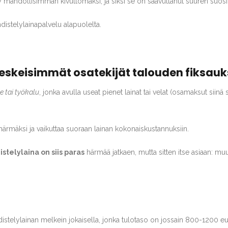
 mahdollisimman kivuttomaksi, ja siksi se on saavuttanut suuren suosio
hdistelylainapalvelu alapuolelta.
 Keskeisimmät osatekijät talouden fiksau
e tai työkalu
, jonka avulla useat pienet lainat tai velat (osamaksut si
rmäksi ja vaikuttaa suoraan lainan kokonaiskustannuksiin.
istelylaina on siis paras
härmää jatkaen, mutta sitten itse asiaan: mu
distelylainan melkein jokaisella, jonka tulotaso on jossain 800-1200 e