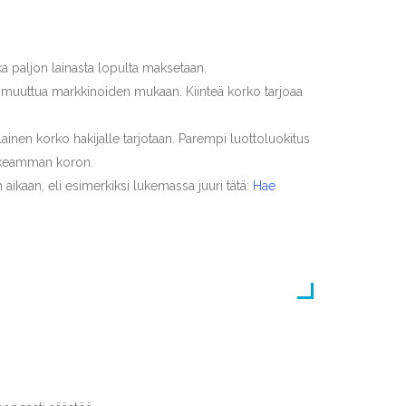
a paljon lainasta lopulta maksetaan.
oi muuttua markkinoiden mukaan. Kiinteä korko tarjoaa
illainen korko hakijalle tarjotaan. Parempi luottoluokitus
korkeamman koron.
n aikaan, eli esimerkiksi lukemassa juuri tätä:
Hae