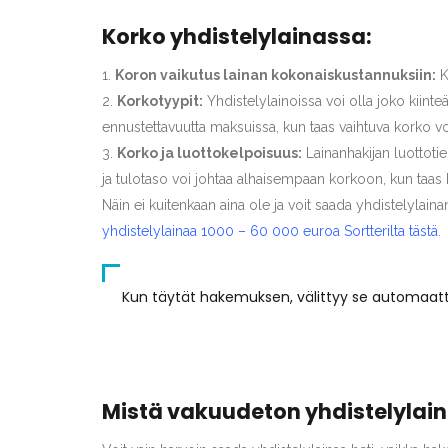
Korko yhdistelylainassa:
Koron vaikutus lainan kokonaiskustannuksiin:
K
Korkotyypit:
Yhdistelylainoissa voi olla joko kiint
ennustettavuutta maksuissa, kun taas vaihtuva korko vo
Korko ja luottokelpoisuus:
Lainanhakijan luottotie
ja tulotaso voi johtaa alhaisempaan korkoon, kun taas 
Näin ei kuitenkaan aina ole ja voit saada yhdistelylainan
yhdistelylainaa 1000 – 60 000 euroa Sortterilta tästä
.
Kun täytät hakemuksen, välittyy se automaattis
Mistä vakuudeton yhdistelylain