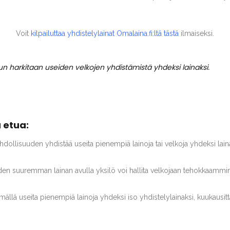
Voit
kilpailuttaa yhdistelylainat Omalaina.fi:ltä tästä
ilmaiseksi.
 kun harkitaan useiden velkojen yhdistämistä yhdeksi lainaksi.
 etua:
hdollisuuden yhdistää useita pienempiä lainoja tai velkoja yhdeksi lai
en suuremman lainan avulla yksilö voi hallita velkojaan tehokkaammi
ällä useita pienempiä lainoja yhdeksi iso yhdistelylainaksi, kuukausit