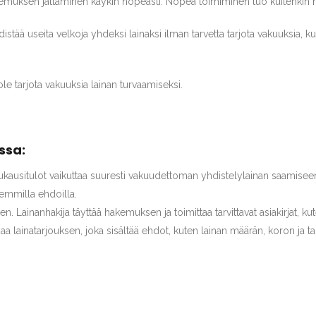
hakemuksen jättäminen käykin nopeasti. Nopea toimiminen tuo kuitenkin 
ää useita velkoja yhdeksi lainaksi ilman tarvetta tarjota vakuuksia, kut
 ole tarjota vakuuksia lainan turvaamiseksi.
ssa:
kausitulot vaikuttaa suuresti vakuudettoman yhdistelylainan saamiseen.
emmilla ehdoilla.
Lainanhakija täyttää hakemuksen ja toimittaa tarvittavat asiakirjat, kuten
aa lainatarjouksen, joka sisältää ehdot, kuten lainan määrän, koron ja t