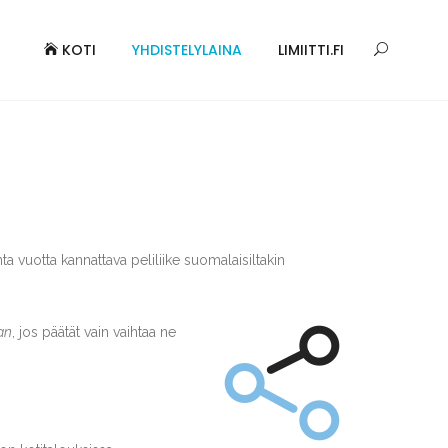
KOTI
YHDISTELYLAINA
LIMIITTI.FI
 vuotta kannattava peliliike suomalaisiltakin
an
, jos päätät vain vaihtaa ne