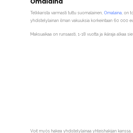
Omalaina
Telkkarista varmasti tuttu suomalainen,
Omalaina
, on t
yhdistelylainan ilman vakuuksia korkeintaan 60 000 e
Maksuaikaa on runsaasti, 1-18 vuotta ja ikäraja alkaa si
Voit myös hakea yhdistelylainaa yhteishakijan kanssa. O