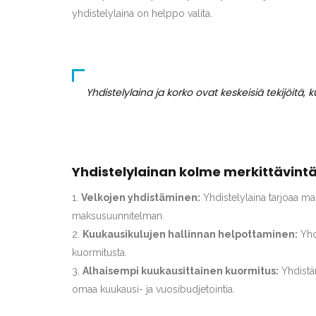
yhdistelylaina on helppo valita.
Yhdistelylaina ja korko ovat keskeisiä tekijöitä,
Yhdistelylainan kolme merkittävintä
Velkojen yhdistäminen:
Yhdistelylaina tarjoaa ma
maksusuunnitelman.
Kuukausikulujen hallinnan helpottaminen:
Yhd
kuormitusta.
Alhaisempi kuukausittainen kuormitus:
Yhdistäm
omaa kuukausi- ja vuosibudjetointia.