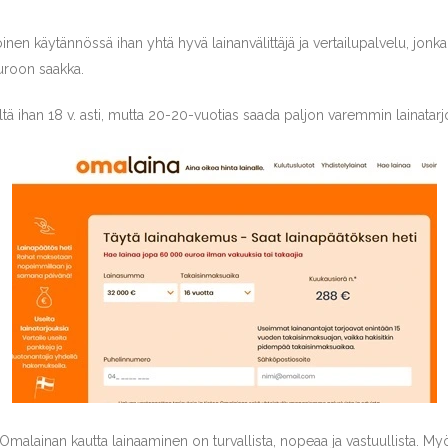
oinen käytännössä ihan yhtä hyvä lainanvälittäjä ja vertailupalvelu, jonka
uroon saakka.
eltä ihan 18 v. asti, mutta 20-20-vuotias saada paljon varemmin lainatarj
malainan kautta lainaaminen on turvallista, nopeaa ja vastuullista. Myön