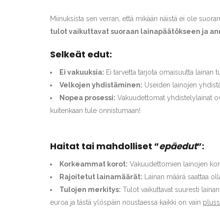
Miinuksista sen verran, että mikään näistä ei ole suora
tulot vaikuttavat suoraan lainapäätökseen ja a
Selkeät edut:
Ei vakuuksia:
Ei tarvetta tarjota omaisuutta lainan 
Velkojen yhdistäminen:
Useiden lainojen yhdistä
Nopea prosessi:
Vakuudettomat yhdistelylainat ova
kuitenkaan tule onnistumaan!
Haitat tai mahdolliset ”
epäedut
”:
Korkeammat korot:
Vakuudettomien lainojen korot
Rajoitetut lainamäärät:
Lainan määrä saattaa olla
Tulojen merkitys:
Tulot vaikuttavat suuresti laina
euroa ja tästä ylöspäin noustaessa kaikki on vain
pluss