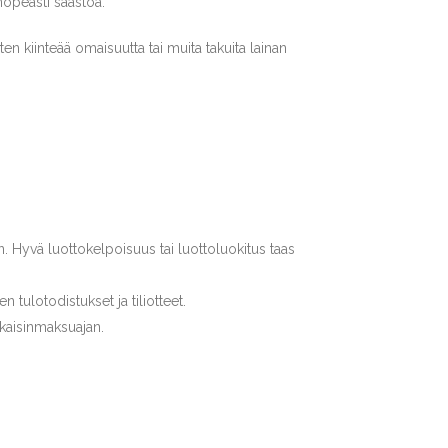
nopeasti säästöä.
en kiinteää omaisuutta tai muita takuita lainan
 Hyvä luottokelpoisuus tai luottoluokitus taas
 tulotodistukset ja tiliotteet.
akaisinmaksuajan.