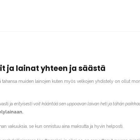
it ja lainat yhteen ja säästä
ä tahansa muiden lainojen kuten myös velkojen yhdistely on ollut monta
vasti ja
erityisesti voit kääntää sen uppoavan laivan heti ja tähän paikka
elylainaan.
a ilman vakuuksia, se kun onnistuu aina maksutta ja hyvin helposti.