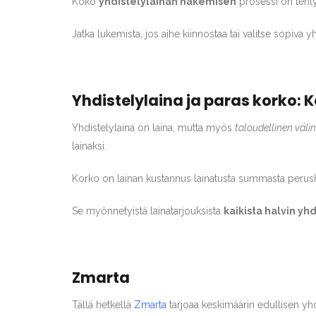
Koko
yhdistelylainan hakemisen
prosessi on tehty
Jatka lukemista, jos aihe kiinnostaa tai valitse sopiva y
Yhdistelylaina ja paras korko:
Yhdistelylaina on laina, mutta myös
taloudellinen välin
lainaksi.
Korko on lainan kustannus lainatusta summasta perushä
Se myönnetyistä lainatarjouksista
kaikista halvin yhd
Zmarta
Tällä hetkellä
Zmarta
tarjoaa keskimäärin edullisen yh