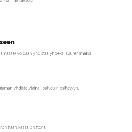
n kotitalouksissa.
kseen
inä samassa) voidaan yhdistää yhdeksi suuremmaksi
utaman yhdistelylaina -palvelun esittelyyn.
uron haarukassa bruttona.