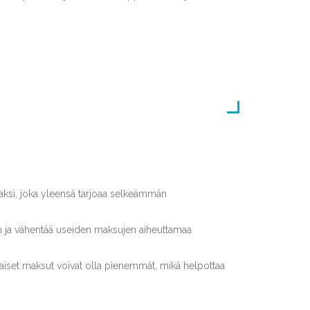
naksi, joka yleensä tarjoaa selkeämmän
n ja vähentää useiden maksujen aiheuttamaa
taiset maksut voivat olla pienemmät, mikä helpottaa