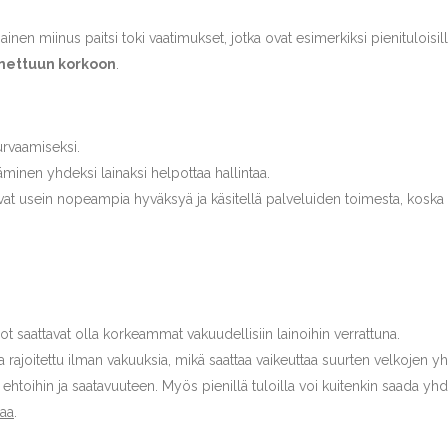
nainen miinus paitsi toki vaatimukset, jotka ovat esimerkiksi pienituloi
nnettuun korkoon
.
turvaamiseksi.
minen yhdeksi lainaksi helpottaa hallintaa.
t usein nopeampia hyväksyä ja käsitellä palveluiden toimesta, koska lii
 saattavat olla korkeammat vakuudellisiin lainoihin verrattuna.
 rajoitettu ilman vakuuksia, mikä saattaa vaikeuttaa suurten velkojen yh
n ehtoihin ja saatavuuteen. Myös pienillä tuloilla voi kuitenkin saada y
aa
.