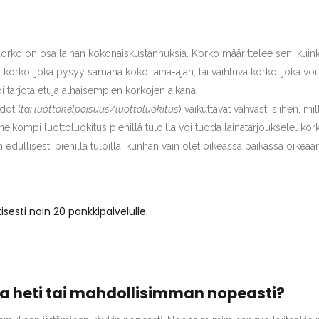
orko on osa lainan kokonaiskustannuksia. Korko määrittelee sen, kuink
eä korko, joka pysyy samana koko laina-ajan, tai vaihtuva korko, joka v
i tarjota etuja alhaisempien korkojen aikana.
dot (
tai luottokelpoisuus/luottoluokitus
) vaikuttavat vahvasti siihen, m
heikompi luottoluokitus pienillä tuloilla voi tuoda lainatarjoukselel 
 edullisesti pienillä tuloilla, kunhan vain olet oikeassa paikassa oikeaa
esti noin 20 pankkipalvelulle.
a heti tai mahdollisimman nopeasti?